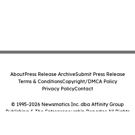
About
Press Release Archive
Submit Press Release
Terms & Conditions
Copyright/DMCA Policy
Privacy Policy
Contact
© 1995-2026 Newsmatics Inc. dba Affinity Group
Publishing & The Entrepreneurship Reporter. All Rights
Reserved.
Cookie Settings / Your Privacy Choices