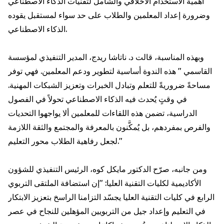
أهمية الاستخدام الأخلاقي والشامل لتقنيات الذكاء الاصطناعي
وضرورة إعداد المعلمين والطلاب على حد سواء لمستقبل يقوده
الذكاء الاصطناعي.
وبهذه المناسبة، قالت د. ناتاشا ريدج، المدير التنفيذي لمؤسسة
القاسمي " هذه الندوة أساسية لتطوير ودعم المعلمين. فهي توفر
مساحةً ضروريةً للتعلم وتبادل الخبرات وتعزيز الشبكات المهنية.
في وقتٍ يُحدث فيه الذكاء الاصطناعي تحولاً في الفصول
الدراسية، تضمن هذه اللقاءات للمعلمين ألا يواجهوا التحديات
والفرص بمفردهم، بل يُمكَّنون بالمعرفة والمجتمع والثقة اللازمة
لجعل رفاهية الطلاب محور التعليم."
ومن جانبه، صرّح الدكتور مايكل كوه، الرئيس التنفيذي للشؤون
الأكاديمية لكليات التقنية العليا: "إن استضافة الملتقى التربوي
الرابع في كليات التقنية العليا يجسّد التزامنا الراسخ بتعزيز الابتكار
في التعليم وإعداد جيل من التربويين المؤهلين للنجاح في عصر