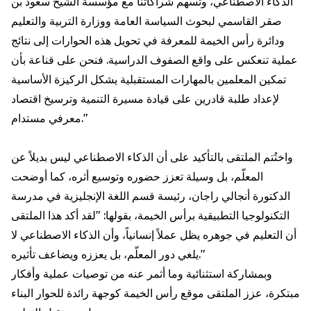
الذكاء الاصطناعي، وتُسهم شراكاتنا مع مؤسسة الشيخ سعود بن
صقر القاسمي لبحوث السياسة العامة ووزارة التربية والتعليم
ودائرة رأس الخيمة للمعرفة في تحويل هذه الحوارات إلى نتائج
عملية تنعكس على واقع الصفوف الدراسية. فنحن على قناعة بأن
تمكين المعلمين بالمهارات المستقبلية يشكل الركيزة الأساسية
لإعداد طلبة قادرين على قيادة مسيرة التنمية وترسيخ اقتصاد
معرفي مستدام."
واختُتم الملتقى بالتأكيد على أن الذكاء الاصطناعي ليس بديلاً عن
المعلّم، بل وسيلة تعزز حضوره وتوسيع أثره، كما أوضحت
الدكتورة أنجالي راجان، رئيسة قسم اللغة الإنجليزية في مدرسة
التكنولوجيا التطبيقية برأس الخيمة، بقولها: "لقد أكد هذا الملتقى
أن التعليم في جوهره يظل عملاً إنسانياً، وأن الذكاء الاصطناعي لا
يلغي دور المعلّم، بل يعززه ويضاعف تأثيره."
وبمشاركة استثنائية وما أثمر عنه من توصيات عملية وأفكار
مبتكرة، عزز الملتقى موقع رأس الخيمة كوجهة رائدة للحوار البناء