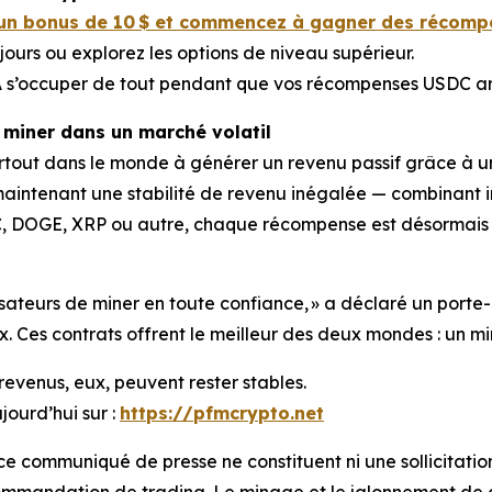
un bonus de 10 $ et commencez à gagner des récomp
jours ou explorez les options de niveau supérieur.
IA s’occuper de tout pendant que vos récompenses USDC a
e miner dans un marché volatil
rtout dans le monde à générer un revenu passif grâce à u
intenant une stabilité de revenu inégalée — combinant in
C, DOGE, XRP ou autre, chaque récompense est désormais i
sateurs de miner en toute confiance, »
a déclaré un porte
 Ces contrats offrent le meilleur des deux mondes : un min
evenus, eux, peuvent rester stables.
jourd’hui sur :
https://pfmcrypto.net
ce communiqué de presse ne constituent ni une sollicitation
 recommandation de trading. Le minage et le jalonnement d