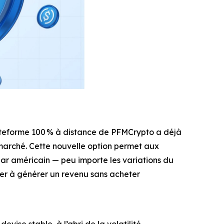
lateforme 100 % à distance de PFMCrypto a déjà
e marché. Cette nouvelle option permet aux
lar américain — peu importe les variations du
cer à générer un revenu sans acheter
ise stable, à l’abri de la volatilité