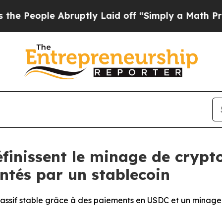
bruptly Laid off “Simply a Math Problem
Dr. Abd
finissent le minage de cryp
ntés par un stablecoin
passif stable grâce à des paiements en USDC et un minage o