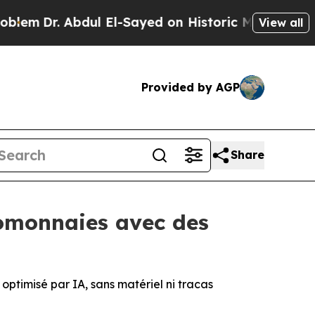
ul El-Sayed on Historic Michigan Win: “People Are
View all
Provided by AGP
Share
tomonnaies avec des
ptimisé par IA, sans matériel ni tracas