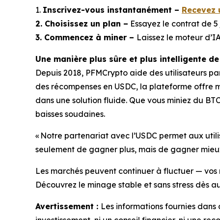
1.
Inscrivez-vous instantanément –
Recevez 
2. Choisissez un plan –
Essayez le contrat de 5 
3. Commencez à miner –
Laissez le moteur d’
Une manière plus sûre et plus intelligente d
Depuis 2018, PFMCrypto aide des utilisateurs pa
des récompenses en USDC, la plateforme offre ma
dans une solution fluide. Que vous miniez du BT
baisses soudaines.
« Notre partenariat avec l’USDC permet aux utili
seulement de gagner plus, mais de gagner mieux.
Les marchés peuvent continuer à fluctuer — vos r
Découvrez le minage stable et sans stress dès au
Avertissement :
Les informations fournies dans 
investissement, ni un conseil financier, ni une