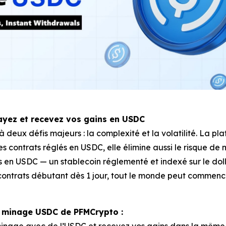
ayez et recevez vos gains en USDC
deux défis majeurs : la complexité et la volatilité. La p
es contrats réglés en USDC, elle élimine aussi le risque d
s en USDC — un stablecoin réglementé et indexé sur le dol
s contrats débutant dès 1 jour, tout le monde peut commen
e minage USDC de PFMCrypto :
nage avec de l’USDC et recevez vos gains dans la même dev