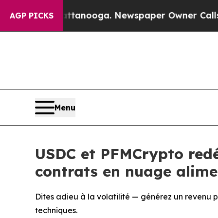
attanooga. Newspaper Owner Calls the People A
AGP PICKS
Menu
USDC et PFMCrypto redé
contrats en nuage alime
Dites adieu à la volatilité — générez un revenu 
techniques.