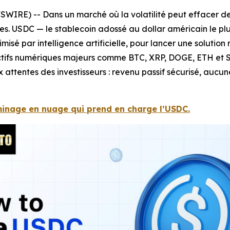
SWIRE) -- Dans un marché où la volatilité peut effacer des
s. USDC — le stablecoin adossé au dollar américain le pl
sé par intelligence artificielle, pour lancer une solutio
tifs numériques majeurs comme BTC, XRP, DOGE, ETH et S
attentes des investisseurs : revenu passif sécurisé, aucune
 minage en nuage qui prend en charge l’USDC.